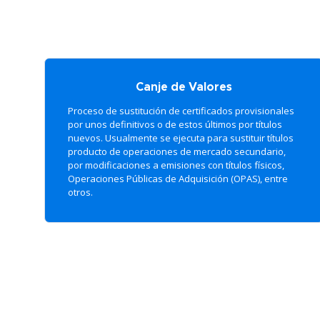
Canje de Valores
Proceso de sustitución de certificados provisionales
por unos definitivos o de estos últimos por títulos
nuevos. Usualmente se ejecuta para sustituir títulos
producto de operaciones de mercado secundario,
por modificaciones a emisiones con títulos físicos,
Operaciones Públicas de Adquisición (OPAS), entre
otros.