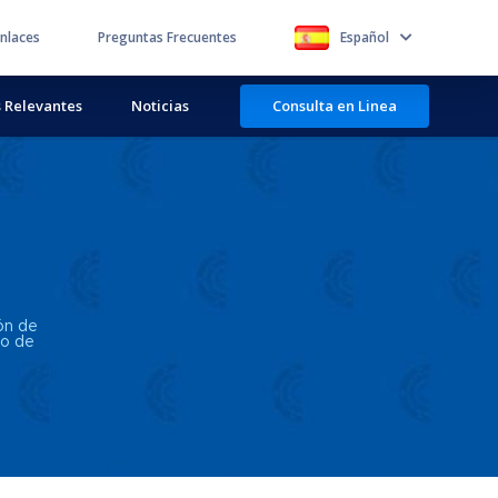
nlaces
Preguntas Frecuentes
Español
 Relevantes
Noticias
Consulta en Linea
ón de
co de